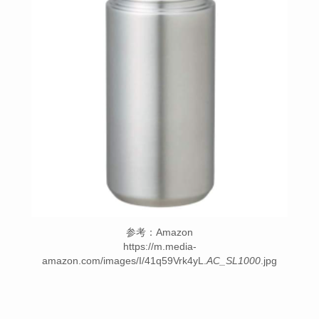
参考：Amazon
https://m.media-
amazon.com/images/I/41q59Vrk4yL.
AC_SL1000
.jpg