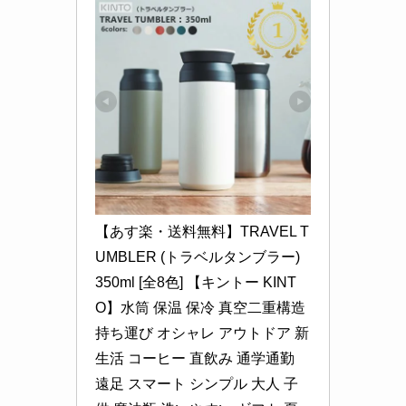
【あす楽・送料無料】TRAVEL T
UMBLER (トラベルタンブラー) 
350ml [全8色] 【キントー KINT
O】水筒 保温 保冷 真空二重構造 
持ち運び オシャレ アウトドア 新
生活 コーヒー 直飲み 通学通勤 
遠足 スマート シンプル 大人 子