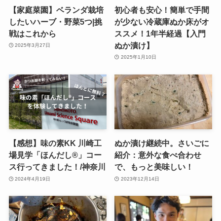
【家庭菜園】ベランダ栽培
初心者も安心！簡単で手間
したいハーブ・野菜5つ|挑
が少ない冷蔵庫ぬか床がオ
戦はこれから
ススメ！1年半経過【入門
ぬか漬け】
2025年3月27日
2025年1月10日
【感想】味の素KK 川崎工
ぬか漬け継続中。さいごに
場見学「ほんだし®」コー
紹介：意外な食べ合わせ
ス行ってきました！/神奈川
で、もっと美味しい！
2024年4月19日
2023年12月14日