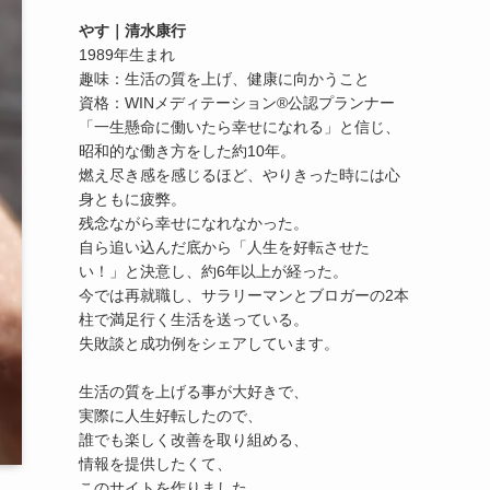
やす｜清水康行
1989年生まれ
趣味：生活の質を上げ、健康に向かうこと
資格：WINメディテーション®公認プランナー
「一生懸命に働いたら幸せになれる」と信じ、
昭和的な働き方をした約10年。
燃え尽き感を感じるほど、やりきった時には心
身ともに疲弊。
残念ながら幸せになれなかった。
自ら追い込んだ底から「人生を好転させた
い！」と決意し、約6年以上が経った。
今では再就職し、サラリーマンとブロガーの2本
柱で満足行く生活を送っている。
失敗談と成功例をシェアしています。
生活の質を上げる事が大好きで、
実際に人生好転したので、
誰でも楽しく改善を取り組める、
情報を提供したくて、
このサイトを作りました。