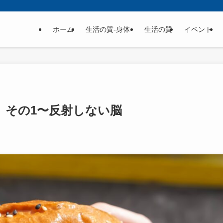
ホーム
生活の質-身体-
生活の質
イベント
。その1〜反射しない脳