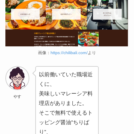
画像：
https://chilibali.com/
より
以前働いていた職場近
くに、
美味しいマレーシア料
やす
理店がありました。
そこで無料で使えるト
ッピング醤油”ちりば
り”、