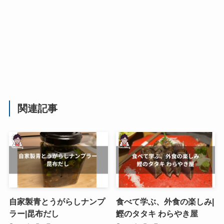
関連記事
自家製青とうがらしナンプ
食べて学ぶ、外食の楽しみ|
ラー|昆布だし
鰹のタタキ わらやき屋