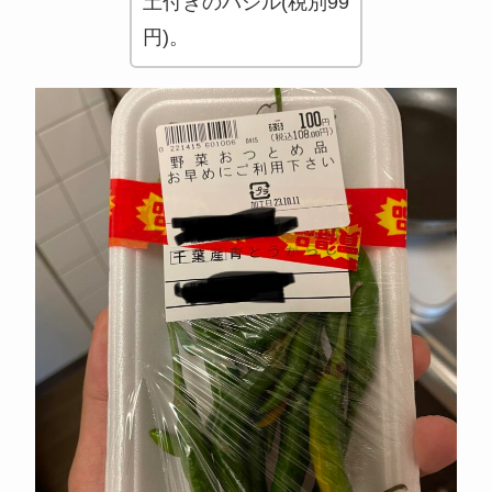
土付きのバジル(税別99
円)。