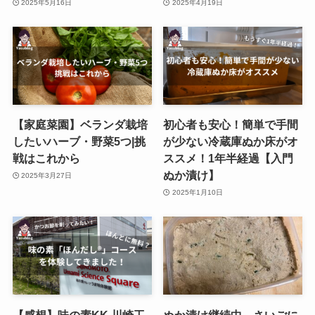
2025年5月16日
2025年4月19日
【家庭菜園】ベランダ栽培
初心者も安心！簡単で手間
したいハーブ・野菜5つ|挑
が少ない冷蔵庫ぬか床がオ
戦はこれから
ススメ！1年半経過【入門
ぬか漬け】
2025年3月27日
2025年1月10日
【感想】味の素KK 川崎工
ぬか漬け継続中。さいごに