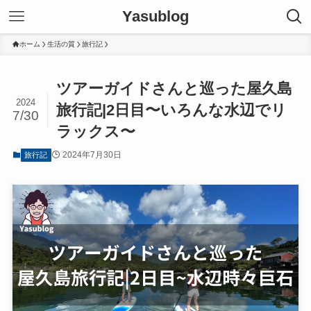
Yasublog
ホーム
生活の質
旅行記
ツアーガイドさんと巡った屋久島
2024
旅行記|2日目〜いろんな水辺でリ
7/30
ラックス〜
2024年7月30日
旅行記