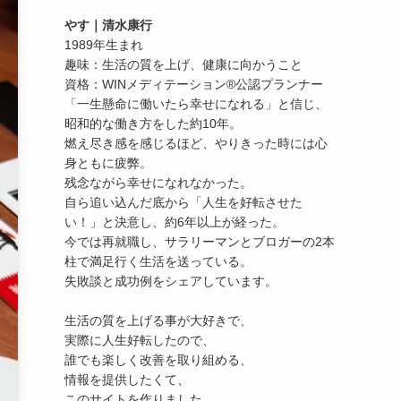
やす｜清水康行
1989年生まれ
趣味：生活の質を上げ、健康に向かうこと
資格：WINメディテーション®公認プランナー
「一生懸命に働いたら幸せになれる」と信じ、
昭和的な働き方をした約10年。
燃え尽き感を感じるほど、やりきった時には心
身ともに疲弊。
残念ながら幸せになれなかった。
自ら追い込んだ底から「人生を好転させた
い！」と決意し、約6年以上が経った。
今では再就職し、サラリーマンとブロガーの2本
柱で満足行く生活を送っている。
失敗談と成功例をシェアしています。
生活の質を上げる事が大好きで、
実際に人生好転したので、
誰でも楽しく改善を取り組める、
情報を提供したくて、
このサイトを作りました。