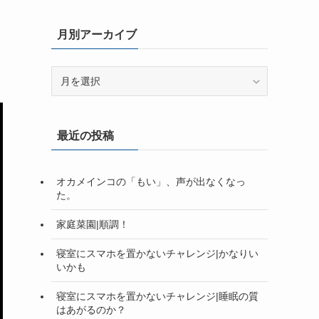
月別アーカイブ
月
別
ア
ー
最近の投稿
カ
イ
ブ
オカメインコの「もい」、声が出なくなっ
た。
家庭菜園|順調！
寝室にスマホを置かないチャレンジ|かなりい
いかも
寝室にスマホを置かないチャレンジ|睡眠の質
はあがるのか？