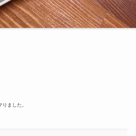
、
マりました。