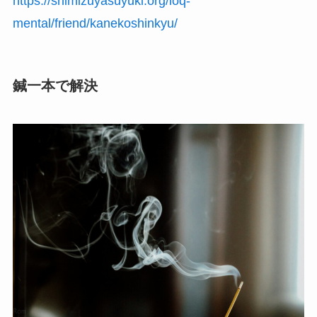
https://shimizuyasuyuki.org/loq-
mental/friend/kanekoshinkyu/
鍼一本で解決