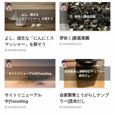
よし、頑丈な「にんにくス
芽吹く|家庭菜園
マッシャー」を探そう
2025年5月21日
2025年5月26日
サイトリニューアル
自家製青とうがらしナンプ
中|Yasublog
ラー|昆布だし
2025年5月19日
2025年5月16日