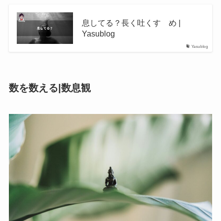
息してる？長く吐くすゝめ |
Yasublog
Yasublog
数を数える|数息観