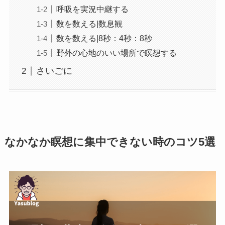
呼吸を実況中継する
数を数える|数息観
数を数える|8秒：4秒：8秒
野外の心地のいい場所で瞑想する
さいごに
なかなか瞑想に集中できない時のコツ5選