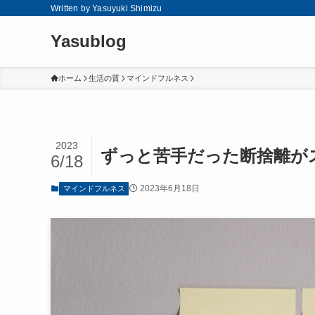
Written by Yasuyuki Shimizu
Yasublog
ホーム
生活の質
マインドフルネス
2023
ずっと苦手だった断捨離が
6/18
2023年6月18日
マインドフルネス