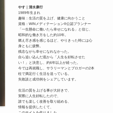
やす｜清水康行
1989年生まれ
趣味：生活の質を上げ、健康に向かうこと
資格：WINメディテーション®公認プランナー
「一生懸命に働いたら幸せになれる」と信じ、
昭和的な働き方をした約10年。
燃え尽き感を感じるほど、やりきった時には心
身ともに疲弊。
残念ながら幸せになれなかった。
自ら追い込んだ底から「人生を好転させた
い！」と決意し、約6年以上が経った。
今では再就職し、サラリーマンとブロガーの2本
柱で満足行く生活を送っている。
失敗談と成功例をシェアしています。
生活の質を上げる事が大好きで、
実際に人生好転したので、
誰でも楽しく改善を取り組める、
情報を提供したくて、
このサイトを作りました。